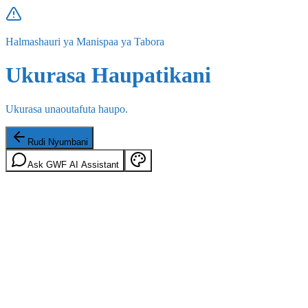
Halmashauri ya Manispaa ya Tabora
Ukurasa Haupatikani
Ukurasa unaoutafuta haupo.
Rudi Nyumbani
Ask GWF AI Assistant