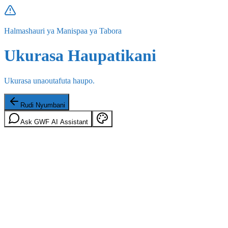
Halmashauri ya Manispaa ya Tabora
Ukurasa Haupatikani
Ukurasa unaoutafuta haupo.
Rudi Nyumbani
Ask GWF AI Assistant